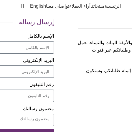
الرئيسية
منتجاتنا
أراء العملاء
تواصلى معنا
English
إرسال رسالة
الإسم بالكامل
لعملية والأنيقة للبنات والنساء. نعمل
وطلباتكم عبر قنوات
البريد الإلكترونى
إتمام طلباتكم، وسنكون
رقم التليفون
مضمون رسالتك